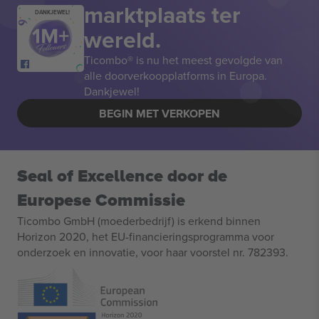
marktplaats ter
DANKJEWEL!
wereld.
Ticombo® is nu het meest gevolgde van
alle doorverkoopplatforms in Europa.
Dankjewel!
BEGIN MET VERKOPEN
Seal of Excellence door de
Europese Commissie
Ticombo GmbH (moederbedrijf) is erkend binnen
Horizon 2020, het EU-financieringsprogramma voor
onderzoek en innovatie, voor haar voorstel nr. 782393.