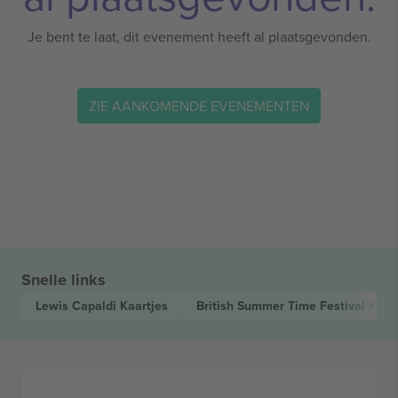
Je bent te laat, dit evenement heeft al plaatsgevonden.
ZIE AANKOMENDE EVENEMENTEN
Snelle links
Lewis Capaldi
Kaartjes
British Summer Time Festival
Kaar