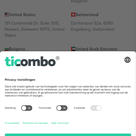
Kingdom
United States
Switzerland
131 Continental Dr, Suite 305,
Dorfstrasse 52a, 6390
Newark, Delaware 19713, United
Engelberg, Switzerland
States
Bulgaria
United Arab Emirates
Regus Sofia City West, bul
UAE Dubai Silicon Oasis, DDP
Totleben 53-55, 1606 Sofia,
Building A1, Office 302, Dubai,
Bulgaria
United Arab Emirates
Mexico
Av Chapultepec 360, Roma
Norte, Cuauhtémoc, 06700
Ciudad de México, CDMX,
Mexico
De juridische entiteit van de aanbieder van het platform kan
variëren afhankelijk van de locatie, het evenement en/of het
domein. Kijk voor meer informatie op de specifieke pagina van het