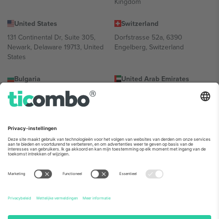
Kingdom
United States
Switzerland
131 Continental Dr, Suite 305,
Dorfstrasse 52a, 6390
Newark, Delaware 19713, United
Engelberg, Switzerland
States
Bulgaria
United Arab Emirates
Regus Sofia City West, bul
UAE Dubai Silicon Oasis, DDP
Totleben 53-55, 1606 Sofia,
Building A1, Office 302, Dubai,
Bulgaria
United Arab Emirates
Mexico
Av Chapultepec 360, Roma
Norte, Cuauhtémoc, 06700
Ciudad de México, CDMX,
Mexico
De juridische entiteit van de aanbieder van het platform kan
variëren afhankelijk van de locatie, het evenement en/of het
domein. Kijk voor meer informatie op de specifieke pagina van het