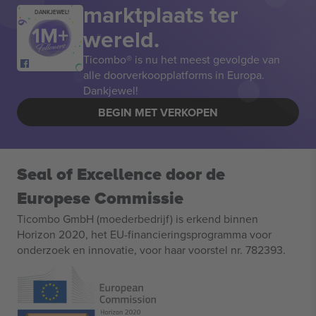
marktplaats ter
DANKJEWEL!
wereld.
Ticombo® is nu het meest gevolgde van
alle doorverkoopplatforms in Europa.
Dankjewel!
BEGIN MET VERKOPEN
Seal of Excellence door de
Europese Commissie
Ticombo GmbH (moederbedrijf) is erkend binnen
Horizon 2020, het EU-financieringsprogramma voor
onderzoek en innovatie, voor haar voorstel nr. 782393.