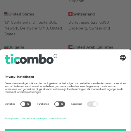
Kingdom
United States
Switzerland
131 Continental Dr, Suite 305,
Dorfstrasse 52a, 6390
Newark, Delaware 19713, United
Engelberg, Switzerland
States
Bulgaria
United Arab Emirates
Regus Sofia City West, bul
UAE Dubai Silicon Oasis, DDP
Totleben 53-55, 1606 Sofia,
Building A1, Office 302, Dubai,
Bulgaria
United Arab Emirates
Mexico
Av Chapultepec 360, Roma
Norte, Cuauhtémoc, 06700
Ciudad de México, CDMX,
Mexico
De juridische entiteit van de aanbieder van het platform kan
variëren afhankelijk van de locatie, het evenement en/of het
domein. Kijk voor meer informatie op de specifieke pagina van het