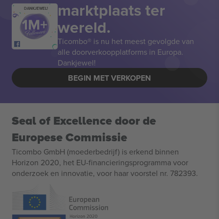
marktplaats ter
DANKJEWEL!
wereld.
Ticombo® is nu het meest gevolgde van
alle doorverkoopplatforms in Europa.
Dankjewel!
BEGIN MET VERKOPEN
Seal of Excellence door de
Europese Commissie
Ticombo GmbH (moederbedrijf) is erkend binnen
Horizon 2020, het EU-financieringsprogramma voor
onderzoek en innovatie, voor haar voorstel nr. 782393.