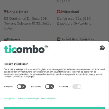
Kingdom
United States
Switzerland
131 Continental Dr, Suite 305,
Dorfstrasse 52a, 6390
Newark, Delaware 19713, United
Engelberg, Switzerland
States
Bulgaria
United Arab Emirates
Regus Sofia City West, bul
UAE Dubai Silicon Oasis, DDP
Totleben 53-55, 1606 Sofia,
Building A1, Office 302, Dubai,
Bulgaria
United Arab Emirates
Mexico
Av Chapultepec 360, Roma
Norte, Cuauhtémoc, 06700
Ciudad de México, CDMX,
Mexico
De juridische entiteit van de aanbieder van het platform kan
variëren afhankelijk van de locatie, het evenement en/of het
domein. Kijk voor meer informatie op de specifieke pagina van het