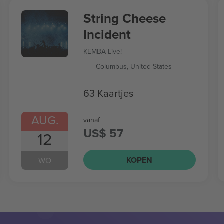
String Cheese
Incident
KEMBA Live!
Columbus, United States
63 Kaartjes
AUG.
vanaf
US$ 57
12
KOPEN
WO