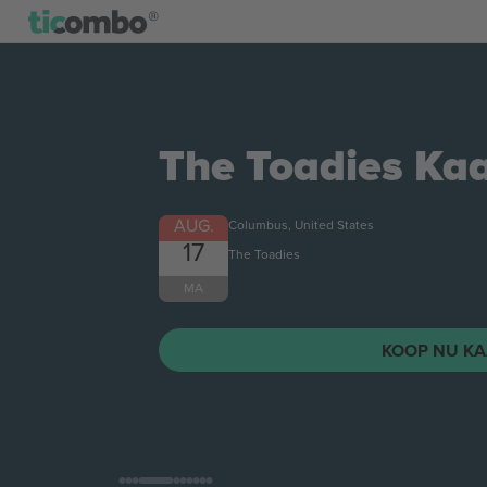
The Toadies
Kaa
AUG.
Columbus, United States
17
The Toadies
MA
KOOP NU KA