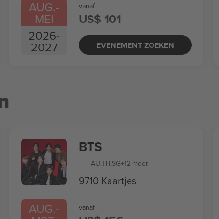
AUG.
-
vanaf
MEI
US$ 101
2026
-
2027
EVENEMENT ZOEKEN
n
BTS
AU
,
TH
,
SG
+12 meer
9710 Kaartjes
AUG.
-
vanaf