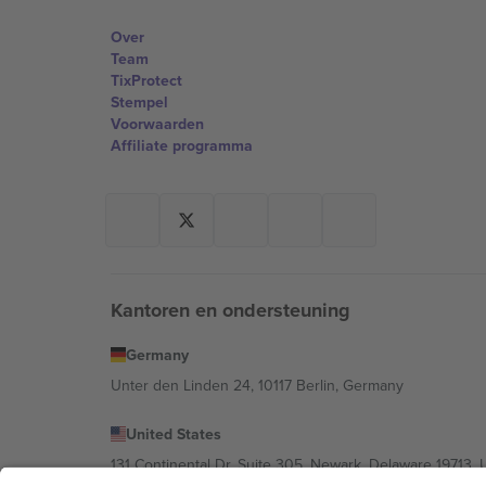
Over
Team
TixProtect
Stempel
Voorwaarden
Affiliate programma
Kantoren en ondersteuning
Germany
Unter den Linden 24, 10117 Berlin, Germany
United States
131 Continental Dr, Suite 305, Newark, Delaware 19713, 