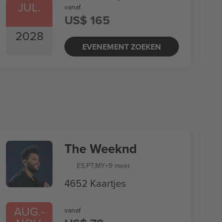
JUL.
vanaf
US$ 165
2028
EVENEMENT ZOEKEN
The Weeknd
ES
,
PT
,
MY
+9 meer
4652 Kaartjes
AUG.
-
vanaf