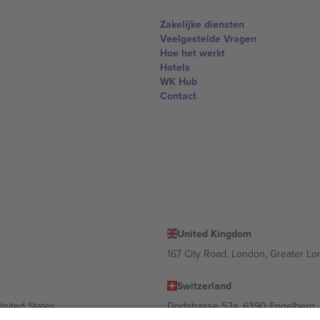
Zakelijke diensten
Veelgestelde Vragen
Hoe het werkt
Hotels
WK Hub
Contact
United Kingdom
167 City Road, London, Greater L
Switzerland
United States
Dorfstrasse 52a, 6390 Engelberg, 