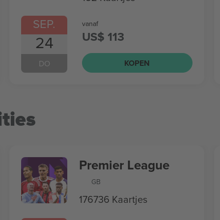
SEP.
vanaf
US$ 113
24
KOPEN
DO
ties
Premier League
GB
176736 Kaartjes