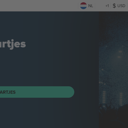
NL
+1
USD
rtjes
ARTJES