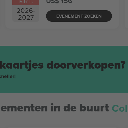
MRT.
US$ 156
2026
-
2027
EVENEMENT ZOEKEN
tkaartjes doorverkopen?
neller!
Co
menten in de buurt