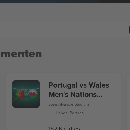
ementen
Portugal vs Wales
Men's Nations
League
José Alvalade Stadium
Lisbon, Portugal
152 Kaartjes