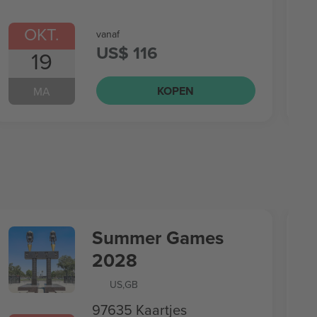
OKT.
vanaf
US$ 116
19
KOPEN
MA
Summer Games
2028
US
,
GB
97635 Kaartjes