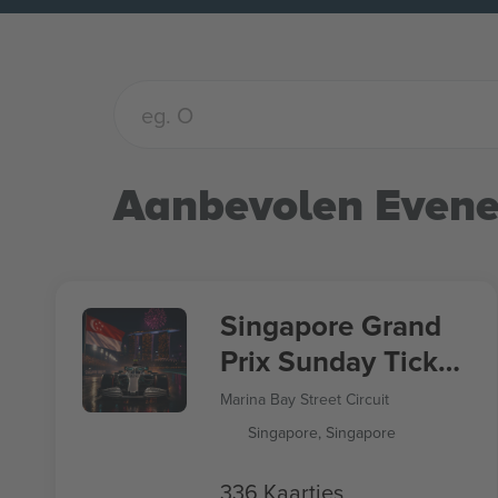
Aanbevolen Even
Singapore Grand
Prix Sunday Ticket
Formula 1
Marina Bay Street Circuit
Singapore, Singapore
336 Kaartjes