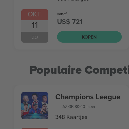
OKT.
vanaf
US$ 721
11
KOPEN
ZO
Populaire Competi
Champions League
AZ
,
GB
,
SK
+10 meer
348 Kaartjes