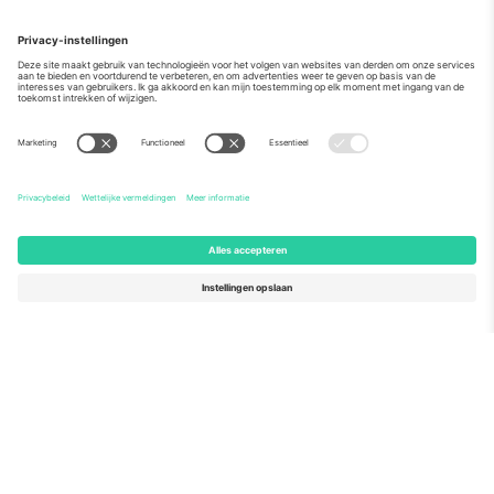
Over
Zakelijke diensten
Team
Veelgestelde Vragen
TixProtect
Hoe het werkt
Stempel
Hotels
Voorwaarden
WK Hub
Affiliate programma
Contact
Kantoren en ondersteuning