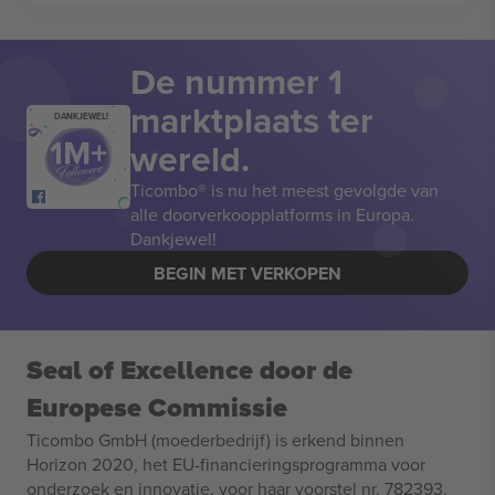
De nummer 1
marktplaats ter
DANKJEWEL!
wereld.
Ticombo® is nu het meest gevolgde van
alle doorverkoopplatforms in Europa.
Dankjewel!
BEGIN MET VERKOPEN
Seal of Excellence door de
Europese Commissie
Ticombo GmbH (moederbedrijf) is erkend binnen
Horizon 2020, het EU-financieringsprogramma voor
onderzoek en innovatie, voor haar voorstel nr. 782393.