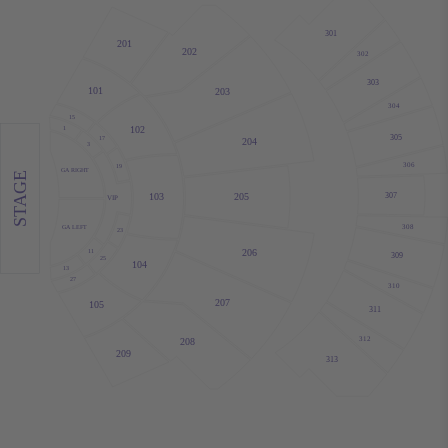
301
201
202
302
303
101
203
304
15
102
1
305
17
204
3
306
19
GA RIGHT
STAGE
205
307
103
VIP
308
GA LEFT
23
206
11
309
25
104
13
27
310
207
105
311
312
208
209
313