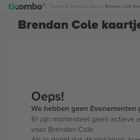
Theater & Komedie
Dance
Brendan Cole Kaar
Brendan Cole kaartj
Oeps!
We hebben geen Evenementen 
Er zijn momenteel geen actieve
voor Brendan Cole.
Als je denkt dat dit niet klopt, k