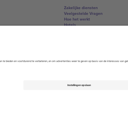
Zakelijke diensten
Veelgestelde Vragen
Hoe het werkt
Hotels
WK Hub
Contact
United Kingdom
167 City Road, London, Greater L
Switzerland
United States
Dorfstrasse 52a, 6390 Engelberg, 