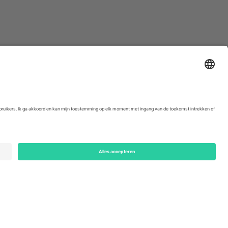
ondon, EC1V 1AW, United Kingdom
Switzerland