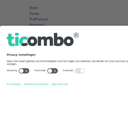
Over
Team
TixProtect
Stempel
Voorwaarden
Affiliate programma
Kantoren en ondersteuning
Germany
Unter den Linden 24, 10117 Berlin, Germany
United States
131 Continental Dr, Suite 305, Newark, Delaware 19713, 