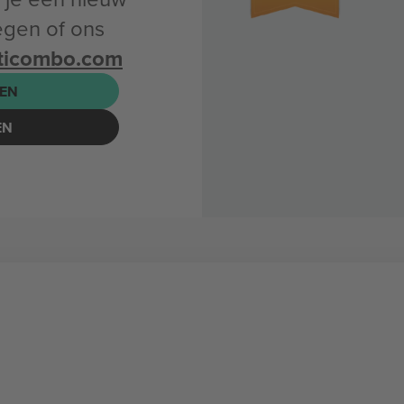
gen of ons
ticombo.com
EN
EN