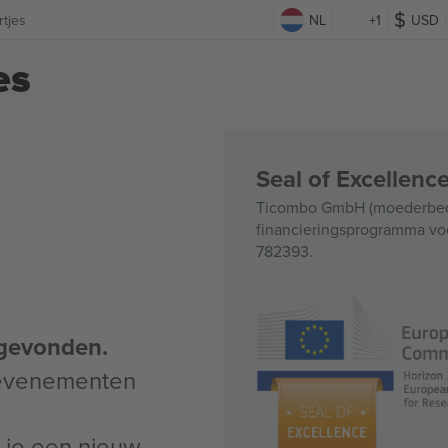
tjes
NL
+1
USD
es
Seal of Excellen
Ticombo GmbH (moederbedri
financieringsprogramma voo
782393.
gevonden.
 evenementen
un je een nieuw