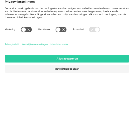
Berlin, Germany
London, EC1V 1AW, United
Kingdom
United States
Switzerland
131 Continental Dr, Suite 305,
Dorfstrasse 52a, 6390
Newark, Delaware 19713, United
Engelberg, Switzerland
States
Bulgaria
United Arab Emirates
Regus Sofia City West, bul
UAE Dubai Silicon Oasis, DDP
Totleben 53-55, 1606 Sofia,
Building A1, Office 302, Dubai,
Bulgaria
United Arab Emirates
Mexico
Av Chapultepec 360, Roma
Norte, Cuauhtémoc, 06700
Ciudad de México, CDMX,
Mexico
De juridische entiteit van de aanbieder van het platform kan
variëren afhankelijk van de locatie, het evenement en/of het