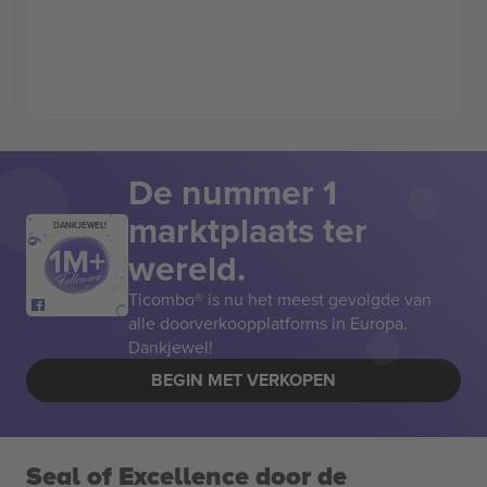
De nummer 1
marktplaats ter
DANKJEWEL!
wereld.
Ticombo® is nu het meest gevolgde van
alle doorverkoopplatforms in Europa.
Dankjewel!
BEGIN MET VERKOPEN
Seal of Excellence door de