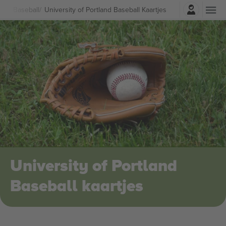
Log in
ort
Baseball
University of Portland Baseball Kaartjes
University of Portland
Baseball kaartjes