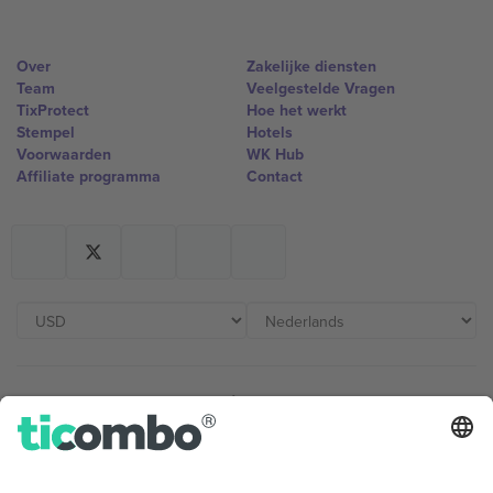
Over
Zakelijke diensten
Team
Veelgestelde Vragen
TixProtect
Hoe het werkt
Stempel
Hotels
Voorwaarden
WK Hub
Affiliate programma
Contact
Kantoren en ondersteuning
Germany
United Kingdom
Unter den Linden 24, 10117
167 City Road, London, Greater